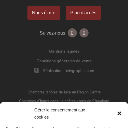
Nous écrire
Plan d'accés
Suivez-nous
Mentions légales
Conditions générales de vente
Réalisation : olivgraphic.com
Chambres d’hôtes de luxe en Région Centre
Chambres d’hôtes dans un château près de Chambord
Gérer le consentement aux
Chambres d’hôtes haut de gamme près de Blois
cookies
Chambres d’hôtes Cheverny
Location vacances près des Châteaux de la Loire