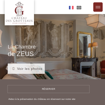
Aller
au
contenu
La Chambre
de ZEUS
Aidez à la préservation du château en réservant sur notre site